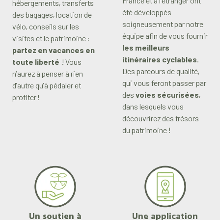
France et à l’étranger ont
hébergements, transferts
été développés
des bagages, location de
soigneusement par notre
vélo, conseils sur les
équipe afin de vous fournir
visites et le patrimoine :
les meilleurs
partez en vacances en
itinéraires cyclables
.
toute liberté
! Vous
Des parcours de qualité,
n’aurez à penser à rien
qui vous feront passer par
d’autre qu’à pédaler et
des
voies sécurisées
,
profiter !
dans lesquels vous
découvrirez des trésors
du patrimoine !
Un soutien à
Une application