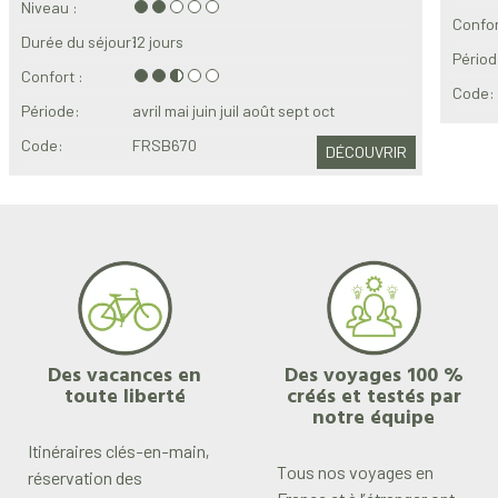
Niveau :
Confor
Durée du séjour:
12 jours
Périod
Confort :
Code:
Période:
avril
mai
juin
juil
août
sept
oct
Code:
FRSB670
DÉCOUVRIR
Des vacances en
Des voyages 100 %
toute liberté
créés et testés par
notre équipe
Itinéraires clés-en-main,
Tous nos voyages en
réservation des