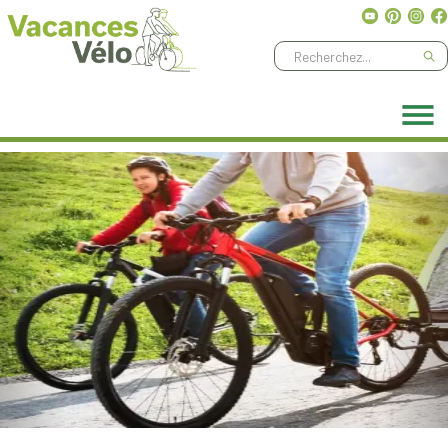
Ne manquez aucune aventure, abonnez-vous à notre
newsletter
!
Previous
Nex