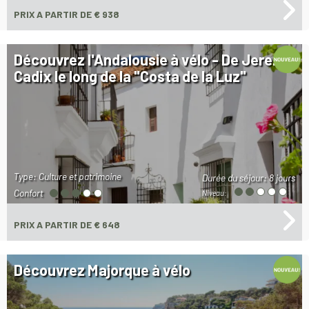
PRIX
A PARTIR DE € 938
Découvrez l'Andalousie à vélo - De Jerez à
Cadix le long de la "Costa de la Luz"
Type: Culture et patrimoine
Durée du séjour:
8 jours
Confort
Niveau:
PRIX
A PARTIR DE € 648
Découvrez Majorque à vélo