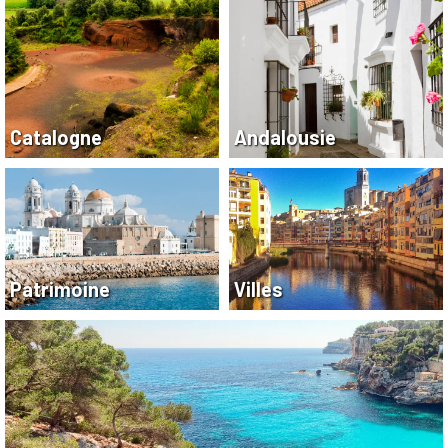
Catalogne
Andalousie
Patrimoine
Villes