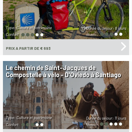
Type: Culture et patrimoine
Durée du séjour:
8 jours
Confort
Niveau:
PRIX
A PARTIR DE € 693
Le chemin de Saint-Jacques de
Compostelle à vélo - D'Oviedo à Santiago
Type: Culture et patrimoine
Durée du séjour:
11 jours
Confort
Niveau: