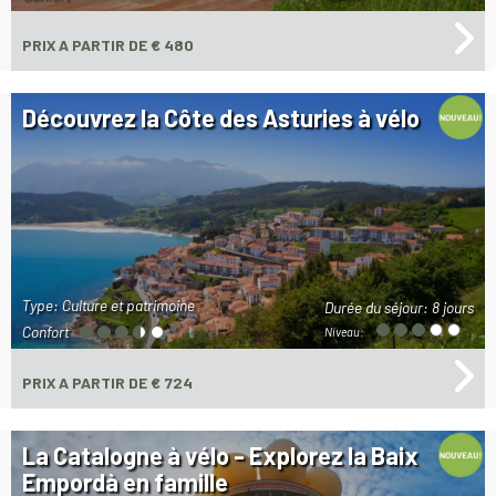
PRIX
A PARTIR DE € 480
Découvrez la Côte des Asturies à vélo
Type: Culture et patrimoine
Durée du séjour:
8 jours
Confort
Niveau:
PRIX
A PARTIR DE € 724
La Catalogne à vélo - Explorez la Baix
Empordà en famille