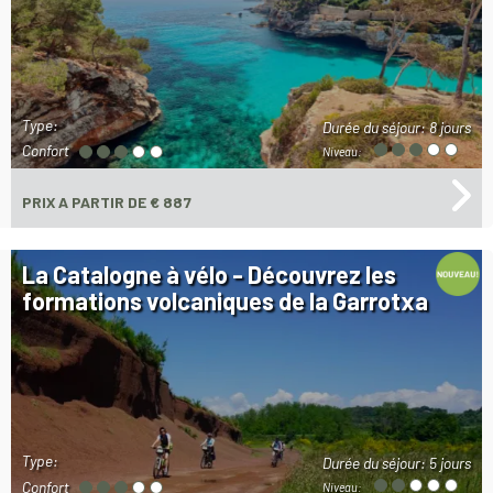
Type:
Durée du séjour:
8 jours
Confort
Niveau:
PRIX
A PARTIR DE € 887
La Catalogne à vélo - Découvrez les
formations volcaniques de la Garrotxa
Type:
Durée du séjour:
5 jours
Confort
Niveau: