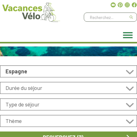
Ne manquez aucune aventure, abonnez-vous à notre
newsletter
!