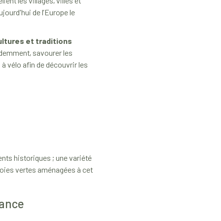
nt les villages, villes et
ujourd'hui de l’Europe le
ultures et traditions
demment, savourer les
 vélo afin de découvrir les
nts historiques ; une variété
t voies vertes aménagées à cet
France