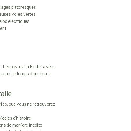
llages pittoresques
reuses voies vertes
élos électriques
ment
. Découvrez "la Botte" à vélo,
renant le temps d’admirer la
alie
riés, que vous ne retrouverez
ècles d’histoire
ens de manière inédite