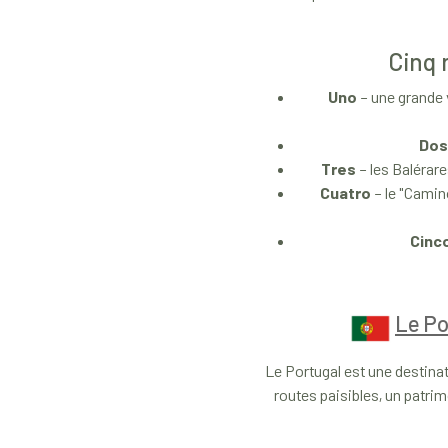
Cinq 
Uno
– une grande 
Dos
Tres
– les Balérare
Cuatro
– le "Camin
Cinc
Le Po
Le Portugal est une destinat
routes paisibles, un patri