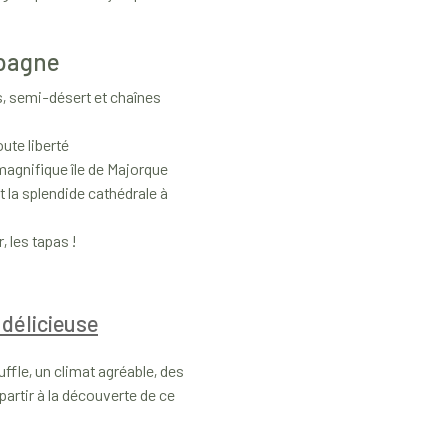
spagne
s, semi-désert et chaînes
ute liberté
 magnifique île de Majorque
 la splendide cathédrale à
, les tapas !
 délicieuse
ffle, un climat agréable, des
artir à la découverte de ce