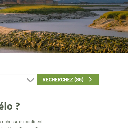
élo ?
 richesse du continent !