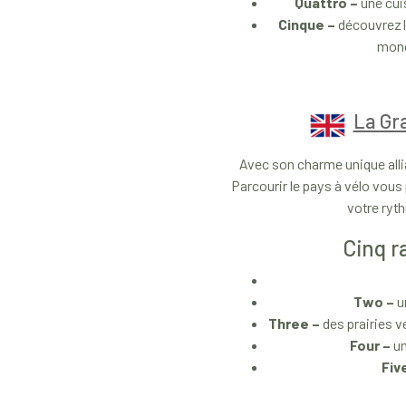
Quattro –
une cuis
Cinque –
découvrez la
monde
La Gr
Avec son charme unique allia
Parcourir le pays à vélo vous
votre ryth
Cinq r
Two –
u
Three –
des prairies v
Four –
un
Fiv