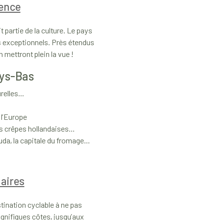
lence
 partie de la culture. Le pays
s exceptionnels. Près étendus
 mettront plein la vue !
ays-Bas
elles...
 l’Europe
s crêpes hollandaises...
da, la capitale du fromage...
naires
ination cyclable à ne pas
gnifiques côtes, jusqu’aux