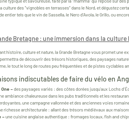
ine typique et savoureuse, faite par la "mamma" qui repose sur des p
 culture des "vignobles en terrasses" dans le Nord, et dégustez certa
 entier tels que le vin de Sassella, le Nero d'Avola, le Grillo, ou encore
ande Bretagne : une immersion dans la culture 
nt histoire, culture et nature, la Grande Bretagne vous promet une exp
 permettra de découvrir des trésors historiques, des paysages naturel
me, le tout le long de routes peu fréquentées et de pistes cyclables
aisons indiscutables de faire du vélo en Ang
One –
des paysages variés : des côtes dorées jusqu’aux Lochs d'
ne ambiance chaleureuse dans les pubs traditionnels et les restauran
erdoyantes, une campagne vallonnée et des anciennes voies romaine
e richesse architecturale : allant des trésors médiévaux aux maisons
e –
une cuisine anglaise authentique : fromages locaux, fish and chips