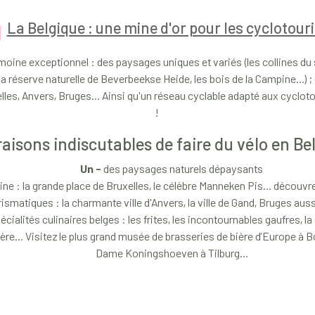
La Belgique : une mine d'or pour les cyclotour
oine exceptionnel : des paysages uniques et variés (les collines du 
la réserve naturelle de Beverbeekse Heide, les bois de la Campine...) ; 
lles, Anvers, Bruges... Ainsi qu'un réseau cyclable adapté aux cyclotou
!
raisons indiscutables de faire du vélo en Be
Un -
des paysages naturels dépaysants
ne : la grande place de Bruxelles, le célèbre Manneken Pis... découv
rismatiques : la charmante ville d'Anvers, la ville de Gand, Bruges aus
cialités culinaires belges : les frites, les incontournables gaufres, 
ère... Visitez le plus grand musée de brasseries de bière d’Europe à B
Dame Koningshoeven à Tilburg...