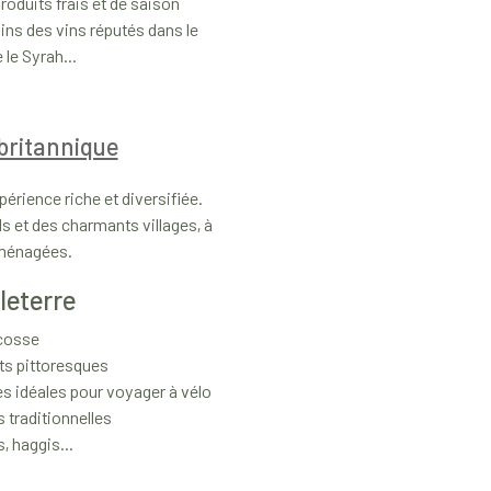
roduits frais et de saison
ins des vins réputés dans le
 le Syrah...
britannique
érience riche et diversifiée.
s et des charmants villages, à
 aménagées.
leterre
Écosse
ts pittoresques
s idéales pour voyager à vélo
 traditionnelles
, haggis...