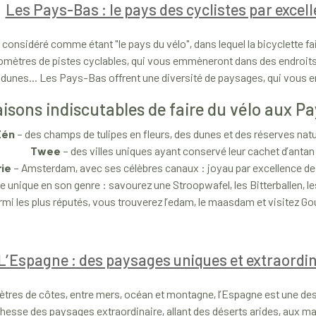
Les Pays-Bas : le pays des cyclistes par excel
considéré comme étant "le pays du vélo", dans lequel la bicyclette fait
lomètres de pistes cyclables, qui vous emmèneront dans des endroit
 dunes... Les Pays-Bas offrent une diversité de paysages, qui vous en
aisons indiscutables de faire du vélo aux P
Één
– des champs de tulipes en fleurs, des dunes et des réserves natur
Twee
– des villes uniques ayant conservé leur cachet d’antan
rie
– Amsterdam, avec ses célèbres canaux : joyau par excellence de
e unique en son genre : savourez une Stroopwafel, les Bitterballen, le
armi les plus réputés, vous trouverez l’edam, le maasdam et visitez Gou
L’Espagne : des paysages uniques et extraordi
tres de côtes, entre mers, océan et montagne, l’Espagne est une dest
hesse des paysages extraordinaire, allant des déserts arides, aux ma