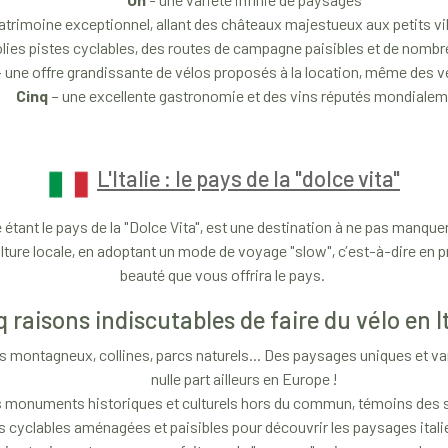
atrimoine exceptionnel, allant des châteaux majestueux aux petits vi
olies pistes cyclables, des routes de campagne paisibles et de nomb
 une offre grandissante de vélos proposés à la location, même des v
Cinq
– une excellente gastronomie et des vins réputés mondiale
L'Italie : le pays de la "dolce vita"
étant le pays de la "Dolce Vita", est une destination à ne pas manquer
ture locale, en adoptant un mode de voyage "slow", c’est-à-dire en p
beauté que vous offrira le pays.
q raisons indiscutables de faire du vélo en It
 montagneux, collines, parcs naturels... Des paysages uniques et va
nulle part ailleurs en Europe !
 monuments historiques et culturels hors du commun, témoins des si
s cyclables aménagées et paisibles pour découvrir les paysages itali