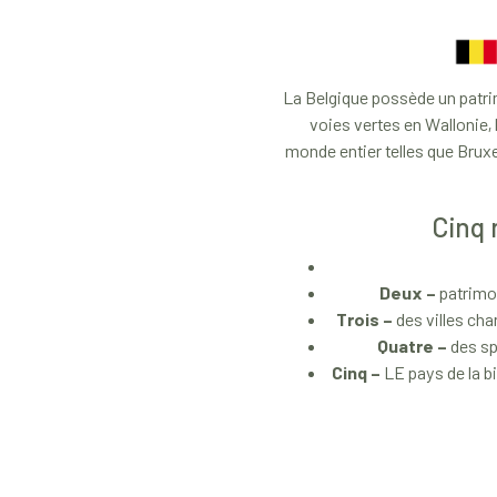
La Belgique possède un patrim
voies vertes en Wallonie, 
monde entier telles que Bruxe
Cinq 
Deux –
patrimoi
Trois –
des villes cha
Quatre –
des spé
Cinq –
LE pays de la bi