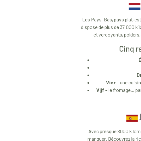
Les Pays-Bas, pays plat, est 
dispose de plus de 37 000 ki
et verdoyants, polders,
Cinq r
D
Vier
– une cuisin
Vijf
– le fromage... p
Avec presque 8000 kilomè
manquer. Découvrez la ric