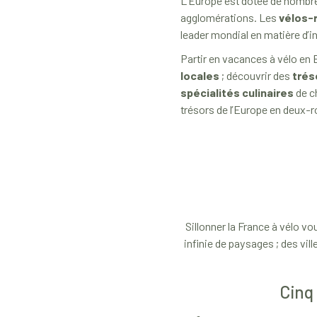
L’Europe est dotée de nombreus
agglomérations. Les
vélos-
leader mondial en matière d’i
Partir en vacances à vélo en 
locales
; découvrir des
trés
spécialités culinaires
de c
trésors de l’Europe en deux-r
Sillonner la France à vélo v
infinie de paysages ; des vil
Cinq 