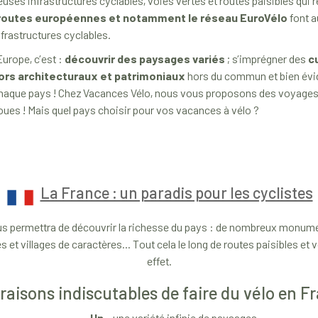
es infrastructures cyclables, voies vertes et routes paisibles qui relie
routes européennes et notamment le réseau EuroVélo
font a
nfrastructures cyclables.
Europe, c’est :
découvrir des paysages variés
; s’imprégner des
c
ors architecturaux et patrimoniaux
hors du commun et bien évi
haque pays ! Chez Vacances Vélo, nous vous proposons des voyages à
oues ! Mais quel pays choisir pour vos vacances à vélo ?
La France : un paradis pour les cyclistes
ous permettra de découvrir la richesse du pays : de nombreux monume
les et villages de caractères... Tout cela le long de routes paisibles e
effet.
raisons indiscutables de faire du vélo en 
Un
- une variété infinie de paysages