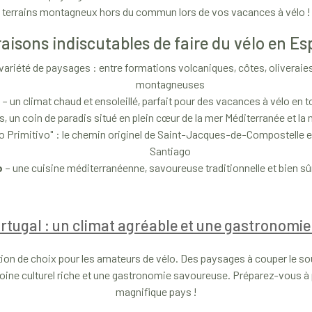
terrains montagneux hors du commun lors de vos vacances à vélo !
raisons indiscutables de faire du vélo en E
variété de paysages : entre formations volcaniques, côtes, oliveraie
montagneuses
– un climat chaud et ensoleillé, parfait pour des vacances à vélo en to
s, un coin de paradis situé en plein cœur de la mer Méditerranée et la
o Primitivo" : le chemin originel de Saint-Jacques-de-Compostelle et
Santiago
o
– une cuisine méditerranéenne, savoureuse traditionnelle et bien sûr
rtugal : un climat agréable et une gastronomie
ion de choix pour les amateurs de vélo. Des paysages à couper le sou
moine culturel riche et une gastronomie savoureuse. Préparez-vous à p
magnifique pays !