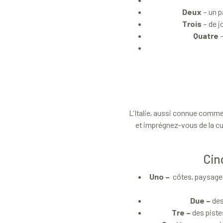
Deux
– un p
Trois
– de j
Quatre
–
L’Italie, aussi connue comme 
et imprégnez-vous de la cul
Cin
Uno –
côtes, paysages
Due –
des
Tre –
des piste