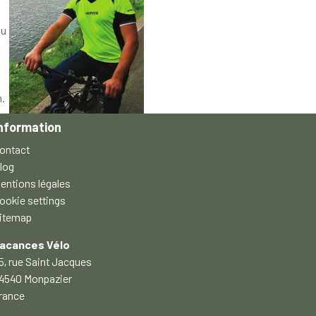
du
.
nformation
ontact
log
entions légales
ookie settings
itemap
acances Vélo
5, rue Saint Jacques
4540 Monpazier
rance