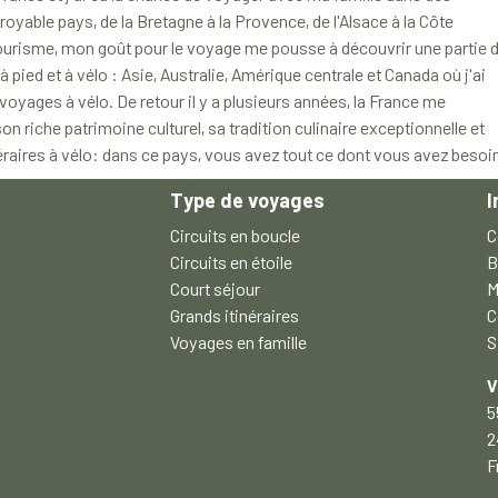
royable pays, de la Bretagne à la Provence, de l'Alsace à la Côte
ourisme, mon goût pour le voyage me pousse à découvrir une partie 
pied et à vélo : Asie, Australie, Amérique centrale et Canada où j'ai
 voyages à vélo. De retour il y a plusieurs années, la France me
n riche patrimoine culturel, sa tradition culinaire exceptionnelle et
éraires à vélo: dans ce pays, vous avez tout ce dont vous avez besoin
Type de voyages
I
Circuits en boucle
C
Circuits en étoile
B
Court séjour
M
Grands itinéraires
C
Voyages en famille
S
V
5
2
F