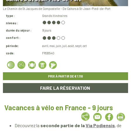
Le Chemin de St Jacques de Compostelle - De Cahors à St-Jean-Pied-de-Port
type :
Grands itinéraires
niveau :
durée du séjour :
9 jours
confort :
période:
avril
mai
juin
juil
août
sept
oct
code:
FRSB540
PRIX À PARTIR DE
€ 1.110
FAIRE LA RÉSERVATION
Vacances à vélo en France - 9 jours
Découvrez la
seconde partie de la
Via Podiensis
, de