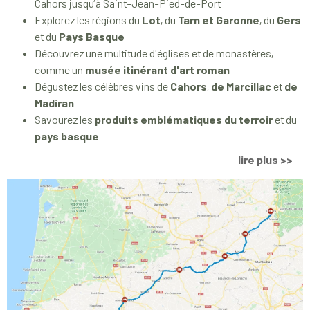
Cahors jusqu’à Saint-Jean-Pied-de-Port
Explorez les régions du
Lot
, du
Tarn et Garonne
, du
Gers
et du
Pays Basque
Découvrez une multitude d'églises et de monastères,
comme un
musée itinérant d'art roman
Dégustez les célèbres vins de
Cahors
,
de Marcillac
et
de
Madiran
Savourez les
produits emblématiques du terroir
et du
pays basque
lire plus >>