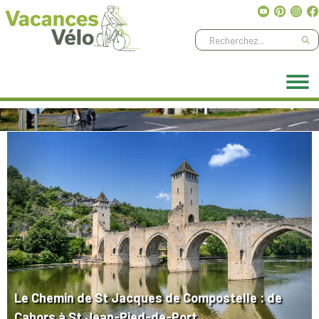
Ne manquez aucune aventure, abonnez-vous à notre
newsletter
!
Previous
Next
Le Chemin de St Jacques de Compostelle : de
Cahors à St Jean-Pied-de-Port